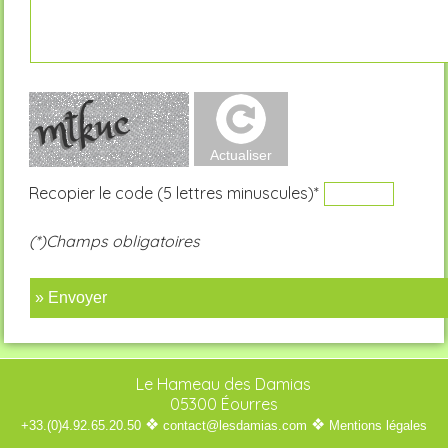
Recopier le code (5 lettres minuscules)*
(*)Champs obligatoires
» Envoyer
Le Hameau des Damias
05300 Éourres
❖
❖
+33.(0)4.92.65.20.50
contact@lesdamias.com
Mentions légales