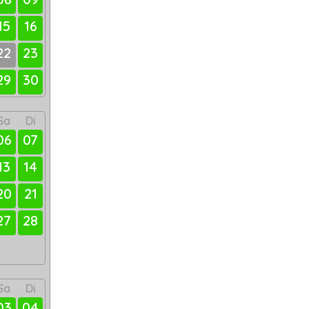
15
16
22
23
29
30
Sa
Di
06
07
13
14
20
21
27
28
Sa
Di
03
04