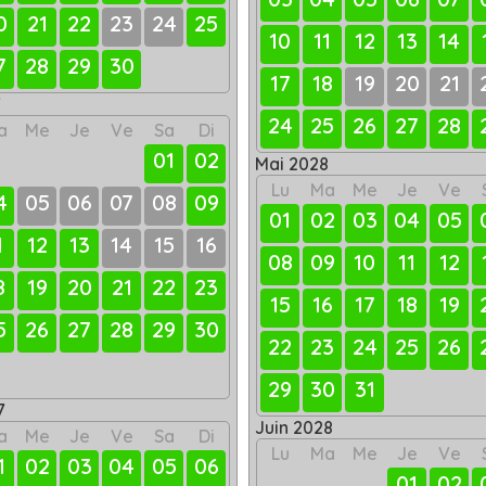
0
21
22
23
24
25
10
11
12
13
14
7
28
29
30
17
18
19
20
21
7
24
25
26
27
28
a
Me
Je
Ve
Sa
Di
01
02
Mai 2028
Lu
Ma
Me
Je
Ve
4
05
06
07
08
09
01
02
03
04
05
1
12
13
14
15
16
08
09
10
11
12
8
19
20
21
22
23
15
16
17
18
19
5
26
27
28
29
30
22
23
24
25
26
29
30
31
7
Juin 2028
a
Me
Je
Ve
Sa
Di
Lu
Ma
Me
Je
Ve
1
02
03
04
05
06
01
02