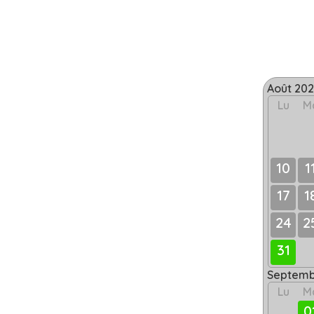
Août 20
Lu
M
10
1
17
1
24
2
31
Septemb
Lu
M
0