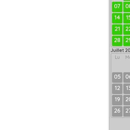
07
0
14
1
21
2
28
2
Juillet 2
Lu
M
05
0
12
1
19
2
26
2