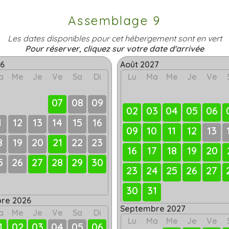
Assemblage 9
Les dates disponibles pour cet hébergement sont en vert
Pour réserver, cliquez sur votre date d'arrivée
26
Août 2027
a
Me
Je
Ve
Sa
Di
Lu
Ma
Me
Je
Ve
07
08
09
02
03
04
05
06
1
12
13
14
15
16
09
10
11
12
13
8
19
20
21
22
23
16
17
18
19
20
5
26
27
28
29
30
23
24
25
26
27
30
31
re 2026
Septembre 2027
a
Me
Je
Ve
Sa
Di
Lu
Ma
Me
Je
Ve
1
02
03
04
05
06