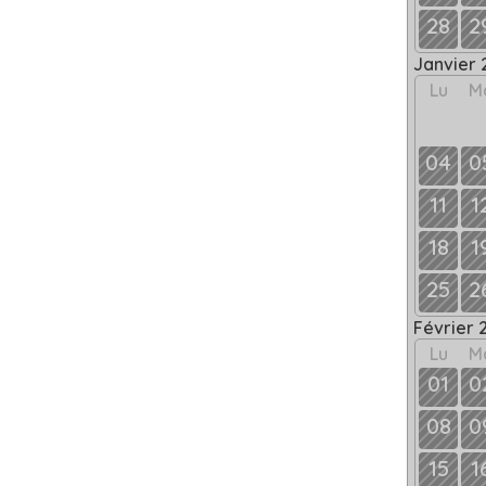
28
2
Janvier 
Lu
M
04
0
11
1
18
1
25
2
Février 
Lu
M
01
0
08
0
15
1