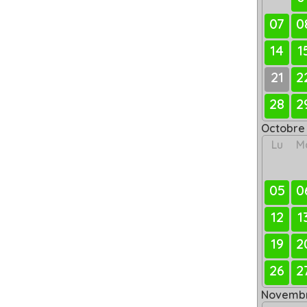
07
0
14
1
21
2
28
2
Octobre
Lu
M
05
0
12
1
19
2
26
2
Novembr