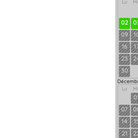
Lu
M
02
0
09
1
16
1
23
2
30
Décembr
Lu
M
0
07
0
14
1
21
2