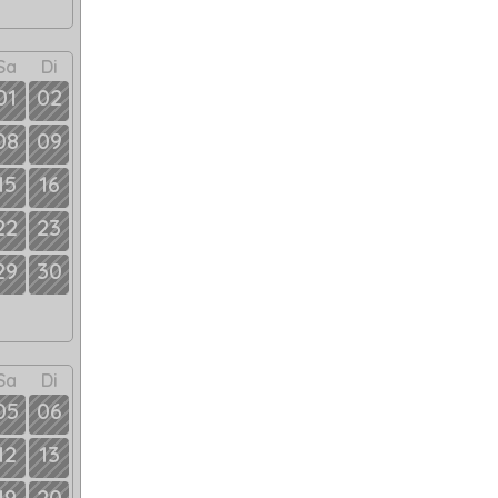
Sa
Di
01
02
08
09
15
16
22
23
29
30
Sa
Di
05
06
12
13
19
20