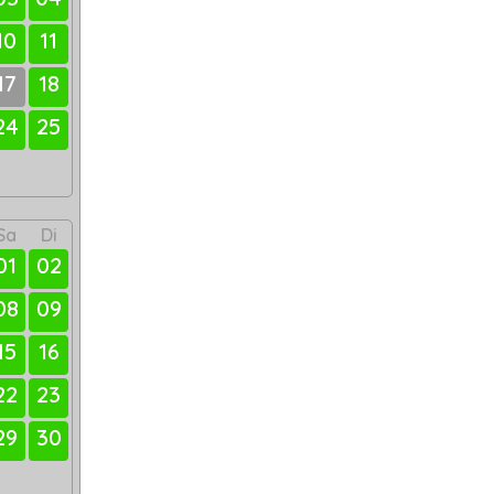
10
11
17
18
24
25
Sa
Di
01
02
08
09
15
16
22
23
29
30