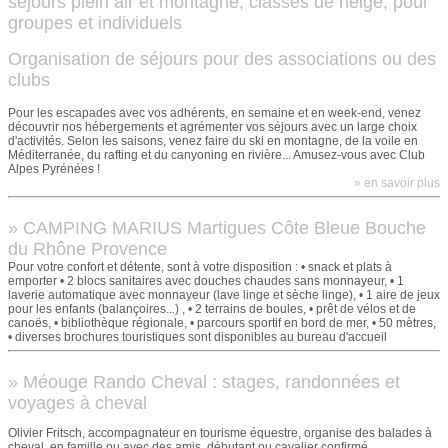
séjours plein air et montagne, classes de neige, pour
groupes et individuels
Organisation de séjours pour des associations ou des
clubs
Pour les escapades avec vos adhérents, en semaine et en week-end, venez
découvrir nos hébergements et agrémenter vos séjours avec un large choix
d'activités. Selon les saisons, venez faire du ski en montagne, de la voile en
Méditerranée, du rafting et du canyoning en rivière... Amusez-vous avec Club
Alpes Pyrénées !
» en savoir plus
» CAMPING MARIUS Martigues Côte Bleue Bouche
du Rhône Provence
Pour votre confort et détente, sont à votre disposition : • snack et plats à
emporter • 2 blocs sanitaires avec douches chaudes sans monnayeur, • 1
laverie automatique avec monnayeur (lave linge et sèche linge), • 1 aire de jeux
pour les enfants (balançoires...) , • 2 terrains de boules, • prêt de vélos et de
canoës, • bibliothèque régionale, • parcours sportif en bord de mer, • 50 mètres,
• diverses brochures touristiques sont disponibles au bureau d'accueil
» Méouge Rando Cheval : stages, randonnées et
voyages à cheval
Olivier Fritsch, accompagnateur en tourisme équestre, organise des balades à
cheval, en famille ou avec des amis, débutant ou cavalier confirmé.