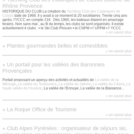
Rhône Provence
HISTORIQUE DU CLUB La création du
Yachting Club des Calanques de
Cassis
date de 1968. Il y avait à ce moment là 20 sociétaires. Trente cinq ans
après, l'YCCC en compte 216 . Dès 1960, les bateaux étaient en amarrage
forains. Non sans mal , au fil du temps, les clubs se sont organisés. Il existe
actuellement 4 clubs : • le Ski Club Phocen • le CNPM • l' UPPM • l' YCCC .
» en savoir plus
» Plantes gourmandes belles et comestibles
» en savoir plus
» Un portail pour les vallées des Baronnies
Provençales
Portail proposant un aperçu des activités et actualités de
La vallée de la
Méouge
,
La vallée du Toulourenc
,
La vallée du Jabron
,
La vallée du Céans
,
La
haute vallée de l'ouvèze
, La vallée de l'Ennuye, La vallée de la Blaisance...
» en savoir plus
» La Roque Office de Tourisme
» en savoir plus
» Club Alpes Pyrénées : organisateur de séjours ski,