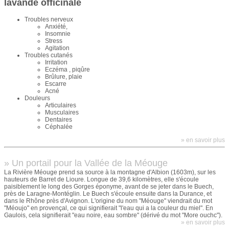
lavande officinale
Troubles nerveux
Anxiété,
Insomnie
Stress
Agitation
Troubles cutanés
Irritation
Eczéma , piqûre
Brûlure, plaie
Escarre
Acné
Douleurs
Articulaires
Musculaires
Dentaires
Céphalée
» en savoir plus
» Un portail pour la Vallée de la Méouge
La Rivière Méouge prend sa source à la montagne d'Albion (1603m), sur les
hauteurs de Barret de Lioure. Longue de 39,6 kilomètres, elle s'écoule
paisiblement le long des Gorges éponyme, avant de se jeter dans le Buech,
près de Laragne-Montéglin. Le Buech s'écoule ensuite dans la Durance, et
dans le Rhône près d'Avignon. L'origine du nom "Méouge" viendrait du mot
"Méoujo" en provençal, ce qui signifierait "l'eau qui a la couleur du miel". En
Gaulois, cela signifierait "eau noire, eau sombre" (dérivé du mot "More ouchc").
» en savoir plus