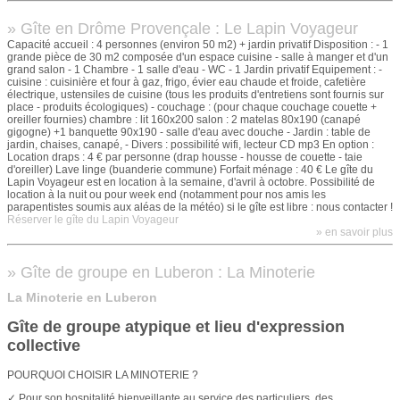
» Gîte en Drôme Provençale : Le Lapin Voyageur
Capacité accueil : 4 personnes (environ 50 m2) + jardin privatif Disposition : - 1
grande pièce de 30 m2 composée d'un espace cuisine - salle à manger et d'un
grand salon - 1 Chambre - 1 salle d'eau - WC - 1 Jardin privatif Equipement : -
cuisine : cuisinière et four à gaz, frigo, évier eau chaude et froide, cafetière
électrique, ustensiles de cuisine (tous les produits d'entretiens sont fournis sur
place - produits écologiques) - couchage : (pour chaque couchage couette +
oreiller fournies) chambre : lit 160x200 salon : 2 matelas 80x190 (canapé
gigogne) +1 banquette 90x190 - salle d'eau avec douche - Jardin : table de
jardin, chaises, canapé, - Divers : possibilité wifi, lecteur CD mp3 En option :
Location draps : 4 € par personne (drap housse - housse de couette - taie
d'oreiller) Lave linge (buanderie commune) Forfait ménage : 40 € Le gîte du
Lapin Voyageur est en location à la semaine, d'avril à octobre. Possibilité de
location à la nuit ou pour week end (notamment pour nos amis les
parapentistes soumis aux aléas de la météo) si le gîte est libre : nous contacter !
Réserver le gîte du Lapin Voyageur
» en savoir plus
» Gîte de groupe en Luberon : La Minoterie
La Minoterie en Luberon
Gîte de groupe atypique et lieu d'expression
collective
POURQUOI CHOISIR LA MINOTERIE ?
✓ Pour son hospitalité bienveillante au service des particuliers, des