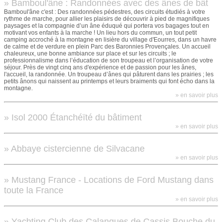
» Bamboul'âne : Randonnées avec des ânes de bât
Bamboul'âne c'est : Des randonnées pédestres, des circuits étudiés à votre
rythme de marche, pour allier les plaisirs de découvrir à pied de magnifiques
paysages et la compagnie d’un âne éduqué qui portera vos bagages tout en
motivant vos enfants à la marche ! Un lieu hors du commun, un tout petit
camping accroché à la montagne en lisière du village d'Eourres, dans un havre
de calme et de verdure en plein Parc des Baronnies Provençales. Un accueil
chaleureux, une bonne ambiance sur place et sur les circuits ; le
professionnalisme dans l’éducation de son troupeau et l’organisation de votre
séjour. Près de vingt cinq ans d'expérience et de passion pour les ânes,
l'accueil, la randonnée. Un troupeau d’ânes qui pâturent dans les prairies ; les
petits ânons qui naissent au printemps et leurs braiments qui font écho dans la
montagne.
» en savoir plus
» Isol 2000 Étanchéïté du bâtiment
» en savoir plus
» Abbaye cistercienne de Silvacane
» en savoir plus
» Mustang France - Locations de Ford Mustang dans
toute la France
» en savoir plus
» Yachting Club des Calanques de Cassis Bouche du