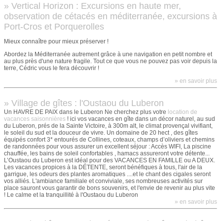
» Vertical Horizon : Excursions en haute mer,
observation de cétacés en méditerranée, excursions à
Port-Cros et Porquerolles
Mieux connaître pour mieux préserver !
Abordez la Méditerranée autrement grâce à une navigation en petit nombre et
au plus près d'une nature fragile. Tout ce que vous ne pouvez pas voir depuis la
terre, Cédric vous le fera découvrir !
» en savoir plus
» Village de gîtes : l'Oustaou du Luberon
Un HAVRE DE PAIX dans le Luberon Ne cherchez plus votre
location de
vacances saisonnières
! ici vos vacances en gîte dans un décor naturel, au sud
du Luberon, prés de la Sainte Victoire, à 300m alt, le climat provençal vivifiant,
le soleil du sud et la douceur de vivre. Un domaine de 20 hect , des gîtes
équipés confort 3* entourés de Collines, coteaux, champs d’oliviers et chemins
de randonnées pour vous assurer un excellent séjour : Accès WIFI, La piscine
chauffée, les bains de soleil confortables , hamacs assureront votre détente...
L’Oustaou du Luberon est idéal pour des VACANCES EN FAMILLE ou A DEUX.
Les vacances propices à la DÉTENTE, seront bénéfiques à tous, l'air de la
garrigue, les odeurs des plantes aromatiques ....et le chant des cigales seront
vos alliés. L'ambiance familiale et conviviale, ses nombreuses activités sur
place sauront vous garantir de bons souvenirs, et l'envie de revenir au plus vite
! Le calme et la tranquillité à l'Oustaou du Luberon
» en savoir plus