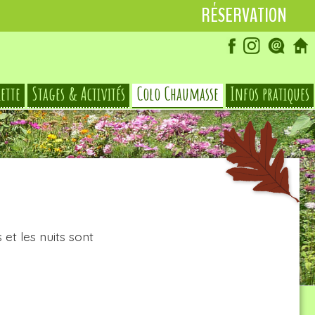
RÉSERVATION
iette
Stages & Activités
Colo Chaumasse
Infos pratiques
et les nuits sont
© Le Hameau des Damias