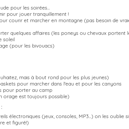
de pour les soirées...
finir pour jouer tranquillement !
our courir et marcher en montagne (pas besoin de vrai
rter quelques affaires (les poneys ou chevaux portent l
 soleil
age (pour les bivouacs)
souhaitez, mais à bout rond pour les plus jeunes)
 baskets pour marcher dans l'eau et pour les canyons
es pour porter au camp
n orage est toujours possible)
 :
eils électroniques (jeux, consoles, MP3...) on les oublie s
e et figuré!)